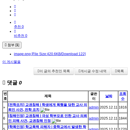
추천 0
비추천 0
첨부 [
1
]
image.png
[File Size:420.6KB/Download:122]
이 게시물을
이 글의 추천인 목록
게시글 수정 내역
목록
댓글
0
번
글쓴
조회
제목
날짜
호
이
수
[전학조치] 교권침해 | 학생에게 폭행을 당한 교사 의
»
admin
2025.12.11
1816
뢰인 사건, 전학 조치
[침해인정] 교권침해 | 극성 학부모로 인한 교사 의뢰
6
admin
2025.12.11
1844
인 피해 사건, 교권침해 인정
[학폭인정] 학교폭력 피해자 | 중학교에서 발생한 학
5
admin
2025.12.11
1770