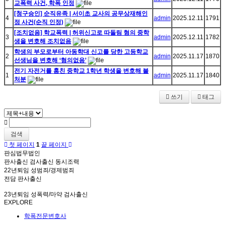
교폭력 사건, 학폭 인정
[청구승인] 순직유족 | 서이초 교사의 공무상재해인
4
admin
2025.12.11
1791
정 사건(순직 인정)
[조치없음] 학교폭력 | 허위신고로 따돌림 혐의 중학
3
admin
2025.12.11
1782
생을 변호해 조치없음
학생의 부모로부터 아동학대 신고를 당한 고등학교
2
admin
2025.11.17
1870
선생님을 변호해 ‘혐의없음’
전기 자전거를 훔친 중학교 1학년 학생을 변호해 불
1
admin
2025.11.17
1840
처분
쓰기
태그
검색
첫 페이지
1
끝 페이지
판심법무법인
판사출신 검사출신 동시조력
22년퇴임 성범죄/경제범죄
전담 판사출신
23년퇴임 성폭력/마약 검사출신
EXPLORE
학폭전문변호사