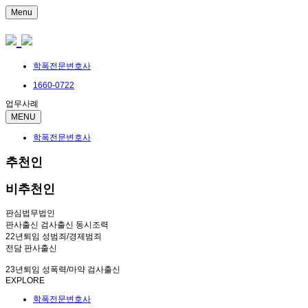
Menu
학폭전문변호사
1660-0722
업무사례
MENU
학폭전문변호사
추천인
비추천인
판심법무법인
판사출신 검사출신 동시조력
22년퇴임 성범죄/경제범죄
전담 판사출신
23년퇴임 성폭력/마약 검사출신
EXPLORE
학폭전문변호사